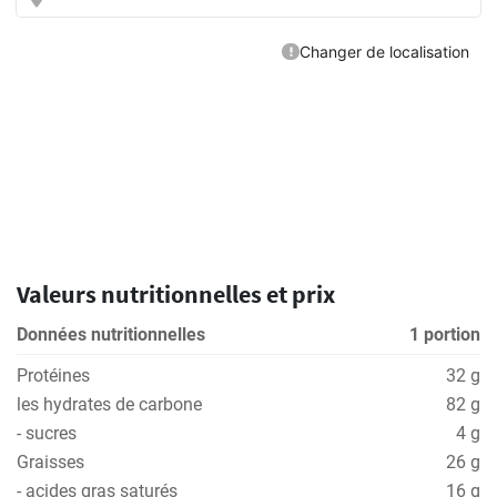
Valeurs nutritionnelles et prix
Données nutritionnelles
1 portion
Protéines
32 g
les hydrates de carbone
82 g
- sucres
4 g
Graisses
26 g
- acides gras saturés
16 g