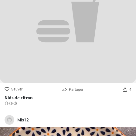
Sauver
Partager
4
Nids de citron
🍋🍋🍋
Mis12