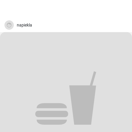
napiekla