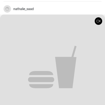
savoureux. Les cuisses de poulet sont les parties du poulet que je
préfère cuire au four parce qu'elles restent juteuses même après un
long temps de cuisson. De plus, les ingrédients sont simples, mais
nathalie_saad
parviennent toujours à faire ressortir le meilleur du poulet, créant
ainsi un plat unique et délicieux.