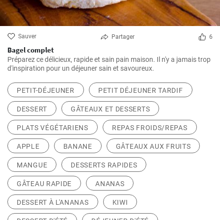
Sauver
Partager
6
Bagel complet
Préparez ce délicieux, rapide et sain pain maison. Il n'y a jamais trop
d'inspiration pour un déjeuner sain et savoureux.
PETIT-DÉJEUNER
PETIT DÉJEUNER TARDIF
DESSERT
GÂTEAUX ET DESSERTS
PLATS VÉGÉTARIENS
REPAS FROIDS/REPAS
APPLE
BANANE
GÂTEAUX AUX FRUITS
MANGUE
DESSERTS RAPIDES
GÂTEAU RAPIDE
ANANAS
DESSERT À L'ANANAS
KIWI