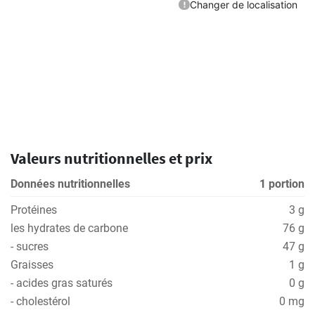
Valeurs nutritionnelles et prix
Données nutritionnelles
1 portion
Protéines
3 g
les hydrates de carbone
76 g
- sucres
47 g
Graisses
1 g
- acides gras saturés
0 g
- cholestérol
0 mg