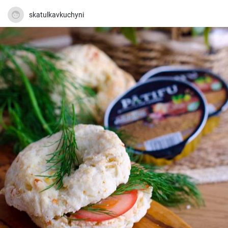
skatulkavkuchyni