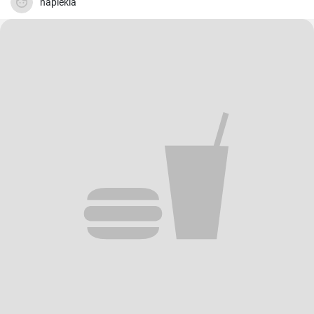
napiekla