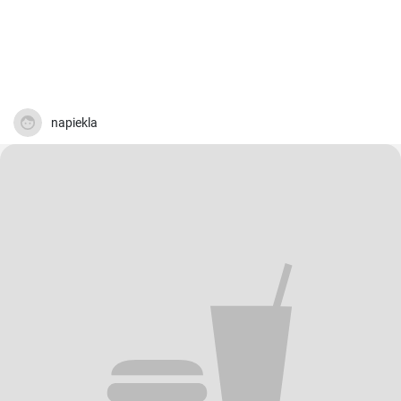
napiekla