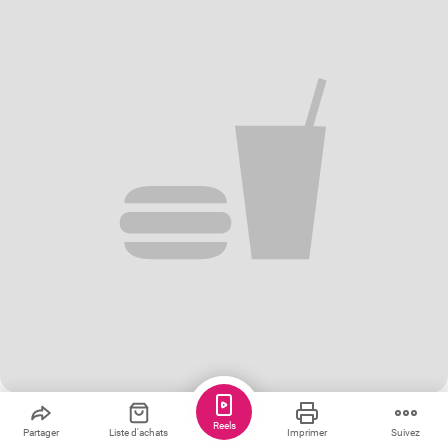
Sauver
Partager
J'aime
Reels
Partager
Liste d'achats
Imprimer
Suivez
Gâteau au fromage sans gluten