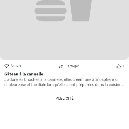
Sauver
Partager
1
Gâteau à la cannelle
J'adore les brioches à la cannelle, elles créent une atmosphère si
chaleureuse et familiale lorsqu'elles sont préparées dans la cuisine.
Je pense que ce gâteau est l'un des plus faciles à préparer et qu'il
remporte toujours un franc succès auprès de ma famille. Non
PUBLICITÉ
seulement il est délicieux, mais il est également cher à mon cœur en
raison de sa simplicité de préparation.