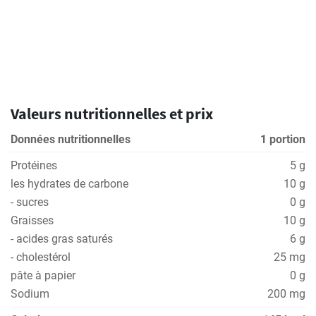
Valeurs nutritionnelles et prix
Données nutritionnelles
1 portion
Protéines
5 g
les hydrates de carbone
10 g
- sucres
0 g
Graisses
10 g
- acides gras saturés
6 g
- cholestérol
25 mg
pâte à papier
0 g
Sodium
200 mg