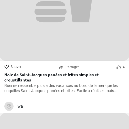
Sauver
Partager
4
Noix de Saint-Jacques panées et frites simples et
croustillantes
Rien ne ressemble plus à des vacances au bord de la mer que les
coquilles Saint-Jacques panées et frites. Facile à réaliser, mais
également gastronomique, cette recette permet d'obtenir des
coquilles Saint-Jacques fraîches légèrement panées et dorées, à
l'extérieur croustillant et à l'intérieur succulent. Elles sont parfaites
Iwa
comme plat principal à servir avec une sauce à tremper, des frites et
une salade ou comme hors-d'œuvre pour lancer un repas de fruits
de mer.