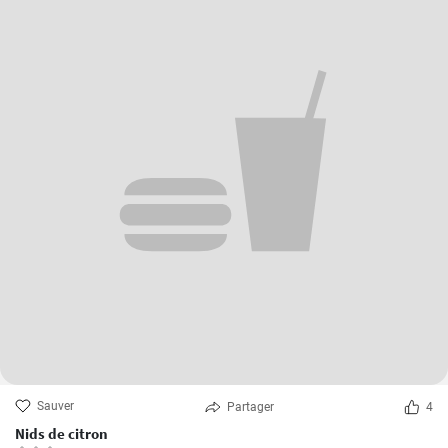
Sauver
Partager
4
Nids de citron