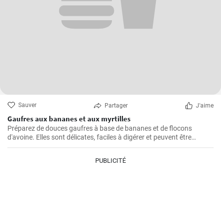
Sauver
Partager
J'aime
Gaufres aux bananes et aux myrtilles
Préparez de douces gaufres à base de bananes et de flocons
d'avoine. Elles sont délicates, faciles à digérer et peuvent être
servies par exemple avec des myrtilles fraîches et du sirop de
myrtille.
PUBLICITÉ