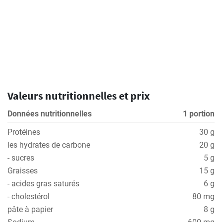
Valeurs nutritionnelles et prix
Données nutritionnelles
1 portion
Protéines
30 g
les hydrates de carbone
20 g
- sucres
5 g
Graisses
15 g
- acides gras saturés
6 g
- cholestérol
80 mg
pâte à papier
8 g