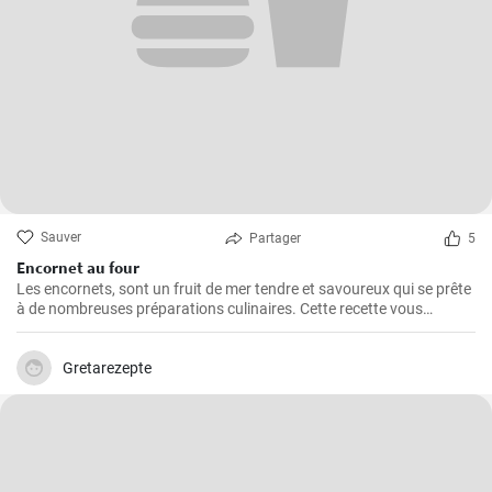
Sauver
Partager
5
Encornet au four
Les encornets, sont un fruit de mer tendre et savoureux qui se prête
à de nombreuses préparations culinaires. Cette recette vous
guidera à travers les étapes pour préparer des encornets farcis avec
une garniture de légumes et de riz.
Gretarezepte