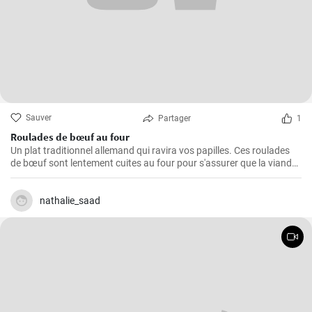
Sauver
Partager
1
Roulades de bœuf au four
Un plat traditionnel allemand qui ravira vos papilles. Ces roulades
de bœuf sont lentement cuites au four pour s'assurer que la viande
est tendre et juteuse, alors que la garniture est imprégnée des
arômes du bacon, des oignons et des cornichons
nathalie_saad