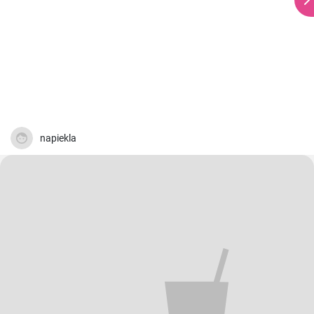
napiekla