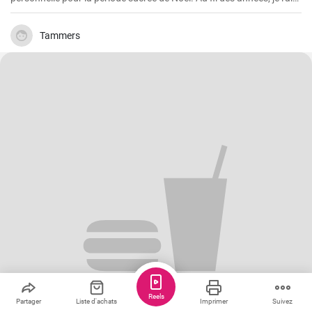
préparée à plusieurs reprises dans ma propre cuisine et elle s'est
avérée être une favorite absolue - pour moi et pour tous ceux qui ont
eu le plaisir de l'essayer. Les ingrédients sont faciles à trouver et la
Tammers
manipulation est à la portée de tous, même des débutants en
pâtisserie.
Reels
Partager
Liste d'achats
Imprimer
Suivez