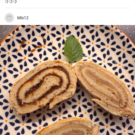
🍋🍋🍋
Mis12