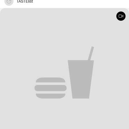
TASTElist