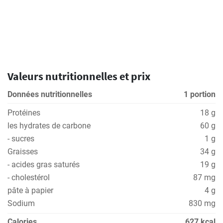
Valeurs nutritionnelles et prix
Données nutritionnelles
1 portion
Protéines
18 g
les hydrates de carbone
60 g
- sucres
1 g
Graisses
34 g
- acides gras saturés
19 g
- cholestérol
87 mg
pâte à papier
4 g
Sodium
830 mg
Calories
627 kcal