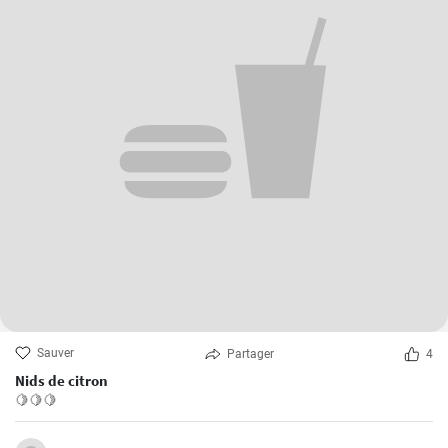
Sauver
Partager
4
Nids de citron
🍋🍋🍋