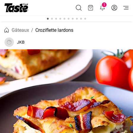
1
Gâteaux
Croziflette lardons
JKB