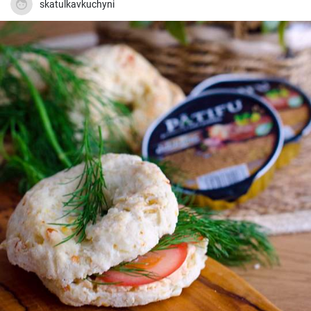
skatulkavkuchyni