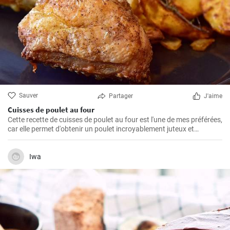
Sauver
Partager
J'aime
Cuisses de poulet au four
Cette recette de cuisses de poulet au four est l'une de mes préférées,
car elle permet d'obtenir un poulet incroyablement juteux et
savoureux. Les cuisses de poulet sont les parties du poulet que je
préfère cuire au four parce qu'elles restent juteuses même après un
long temps de cuisson. De plus, les ingrédients sont simples, mais
Iwa
parviennent toujours à faire ressortir le meilleur du poulet, créant
ainsi un plat unique et délicieux.