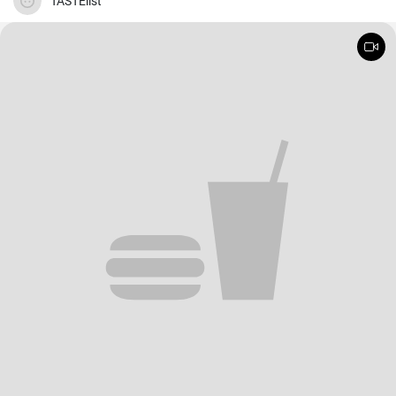
TASTElist