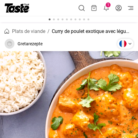
1
Plats de viande
Curry de poulet exotique avec légumes et riz basmati
Gretarezepte