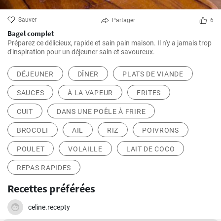
Sauver
Partager
6
Bagel complet
Préparez ce délicieux, rapide et sain pain maison. Il n'y a jamais trop
d'inspiration pour un déjeuner sain et savoureux.
DÉJEUNER
DÎNER
PLATS DE VIANDE
SAUCES
À LA VAPEUR
FRITES
CUIT
DANS UNE POÊLE À FRIRE
BROCOLI
AIL
RIZ
POIVRONS
POULET
VOLAILLE
LAIT DE COCO
REPAS RAPIDES
Recettes préférées
celine.recepty