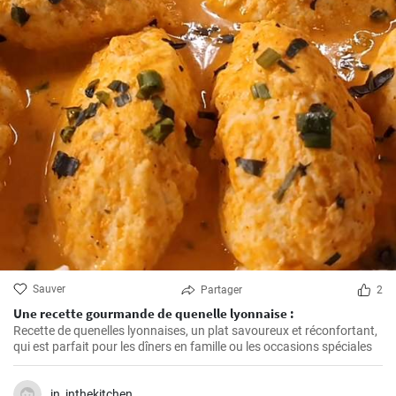
Sauver
Partager
2
Une recette gourmande de quenelle lyonnaise :
Recette de quenelles lyonnaises, un plat savoureux et réconfortant,
qui est parfait pour les dîners en famille ou les occasions spéciales
in_inthekitchen