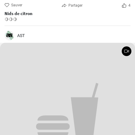
Sauver
Partager
4
Nids de citron
🍋🍋🍋
AST