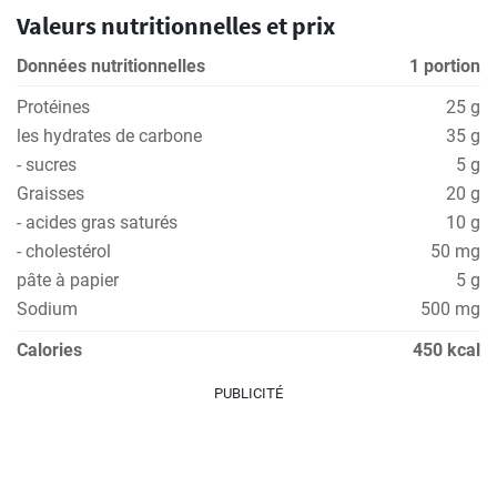
Valeurs nutritionnelles et prix
Données nutritionnelles
1 portion
Protéines
25 g
les hydrates de carbone
35 g
- sucres
5 g
Graisses
20 g
- acides gras saturés
10 g
- cholestérol
50 mg
pâte à papier
5 g
Sodium
500 mg
Calories
450 kcal
PUBLICITÉ