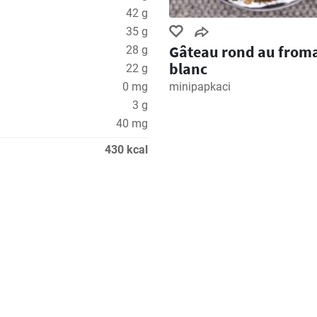
42 g
35 g
Gâteau rond au from
28 g
blanc
22 g
0 mg
minipapkaci
3 g
40 mg
430 kcal