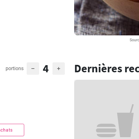
Sourc
4
Dernières re
portions
 achats