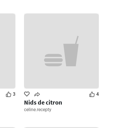
3
4
Nids de citron
celine.recepty