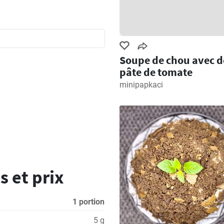
Soupe de chou avec d
pâte de tomate
minipapkaci
s et prix
1 portion
5 g