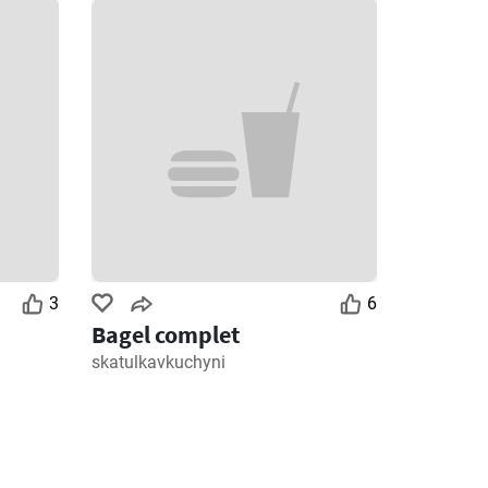
3
6
Bagel complet
skatulkavkuchyni