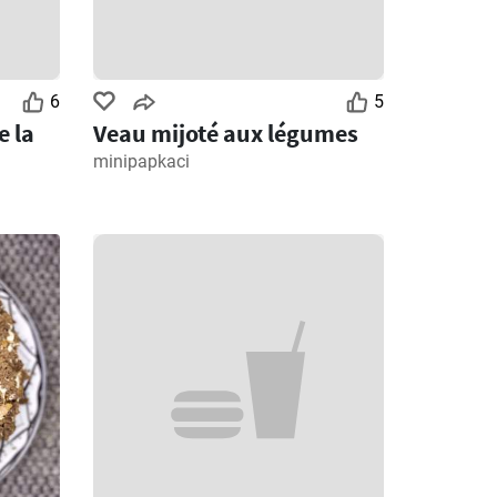
6
5
e la
Veau mijoté aux légumes
minipapkaci