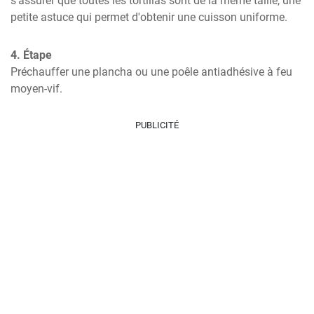
s'assurer que toutes les tortillas sont de la même taille, une 
petite astuce qui permet d'obtenir une cuisson uniforme.
4. Étape
Préchauffer une plancha ou une poêle antiadhésive à feu 
moyen-vif.
PUBLICITÉ