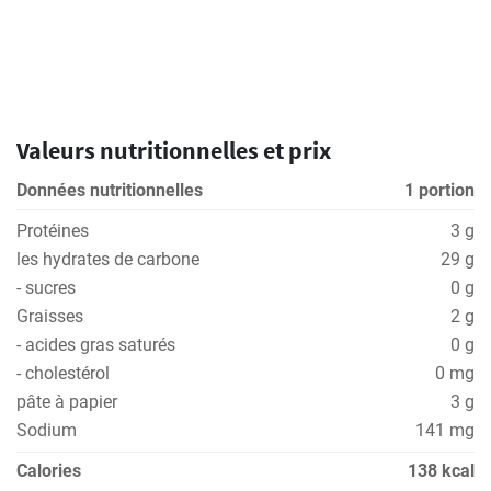
Valeurs nutritionnelles et prix
Données nutritionnelles
1 portion
Protéines
3 g
les hydrates de carbone
29 g
- sucres
0 g
Graisses
2 g
- acides gras saturés
0 g
- cholestérol
0 mg
pâte à papier
3 g
Sodium
141 mg
Calories
138 kcal