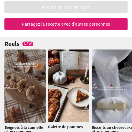
Ajouter un commentaire
Partagez la recette avec d'autres personnes
Reels
NEW
Galette de pommes
Beignets à la cannelle
Biscuits au cheesecak
et aux pommes
et aux pommes