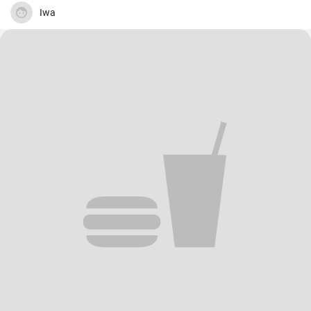
mer Noire en Turquie et j'ai été impressionné par sa simplicité et son
goût délicieux. Les sardines sont tournées dans de la semoule de
Iwa
maïs et frites jusqu'à ce qu'elles soient croustillantes.