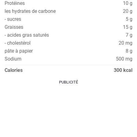
Protéines
10 g
les hydrates de carbone
20 g
- sucres
5 g
Graisses
15 g
- acides gras saturés
7 g
- cholestérol
20 mg
pâte à papier
8 g
Sodium
500 mg
Calories
300 kcal
PUBLICITÉ