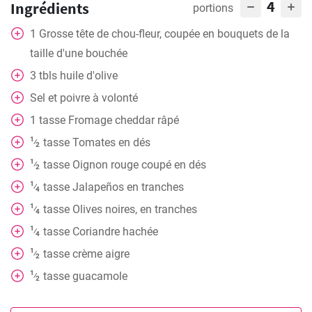
4
Ingrédients
portions
1
Grosse tête de chou-fleur, coupée en bouquets de la
taille d'une bouchée
3
tbls
huile d'olive
Sel et poivre à volonté
1
tasse
Fromage cheddar râpé
1
tasse
Tomates en dés
⁄
2
1
tasse
Oignon rouge coupé en dés
⁄
2
1
tasse
Jalapeños en tranches
⁄
4
1
tasse
Olives noires, en tranches
⁄
4
1
tasse
Coriandre hachée
⁄
4
1
tasse
crème aigre
⁄
2
1
tasse
guacamole
⁄
2