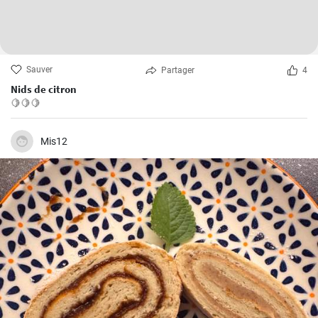
Sauver
Partager
4
Nids de citron
🍋🍋🍋
Mis12