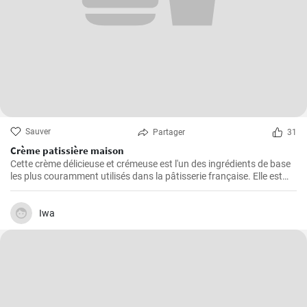
Sauver
Partager
31
Crème patissière maison
Cette crème délicieuse et crémeuse est l'un des ingrédients de base
les plus couramment utilisés dans la pâtisserie française. Elle est
utilisée dans une grande variété de desserts tels que les éclairs, les
tartes, les choux à la crème, les chaussons...
Iwa