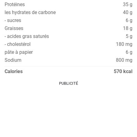
Protéines
35 g
les hydrates de carbone
40 g
- sucres
6 g
Graisses
18 g
- acides gras saturés
5 g
- cholestérol
180 mg
pâte à papier
6 g
Sodium
800 mg
Calories
570 kcal
PUBLICITÉ