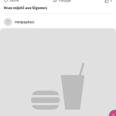
Sauver
Partager
5
Veau mijoté aux légumes
minipapkaci