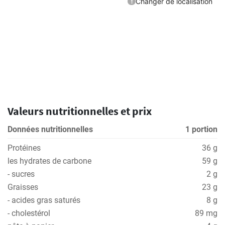
Valeurs nutritionnelles et prix
Données nutritionnelles
1 portion
Protéines
36 g
les hydrates de carbone
59 g
- sucres
2 g
Graisses
23 g
- acides gras saturés
8 g
- cholestérol
89 mg