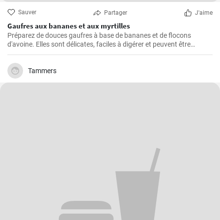
Sauver
Partager
J'aime
Gaufres aux bananes et aux myrtilles
Préparez de douces gaufres à base de bananes et de flocons
d'avoine. Elles sont délicates, faciles à digérer et peuvent être
servies par exemple avec des myrtilles fraîches et du sirop de
myrtille.
Tammers