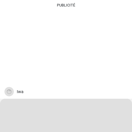
une garniture de légumes et de riz.
PUBLICITÉ
Iwa