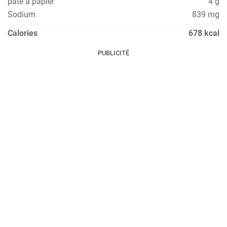
pâte à papier
4 g
Sodium
839 mg
Calories
678 kcal
PUBLICITÉ