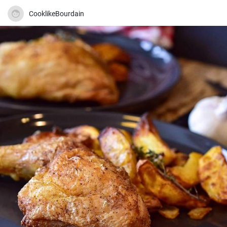
CooklikeBourdain