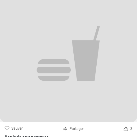
Sauver
Partager
3
Roulade aux pommes