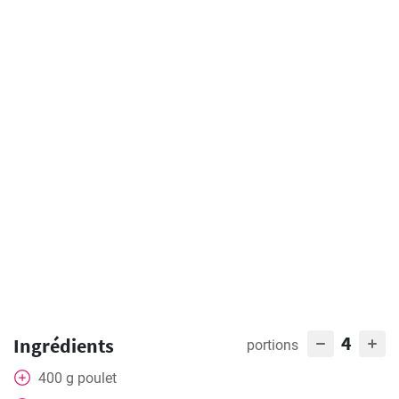
4
Ingrédients
portions
400
g
poulet