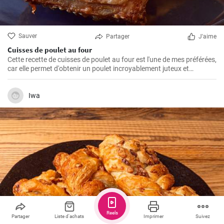
Sauver
Partager
J'aime
Cuisses de poulet au four
Cette recette de cuisses de poulet au four est l'une de mes préférées,
car elle permet d'obtenir un poulet incroyablement juteux et
savoureux. Les cuisses de poulet sont les parties du poulet que je
préfère cuire au four parce qu'elles restent juteuses même après un
long temps de cuisson. De plus, les ingrédients sont simples, mais
Iwa
parviennent toujours à faire ressortir le meilleur du poulet, créant
ainsi un plat unique et délicieux.
Reels
Partager
Liste d'achats
Imprimer
Suivez