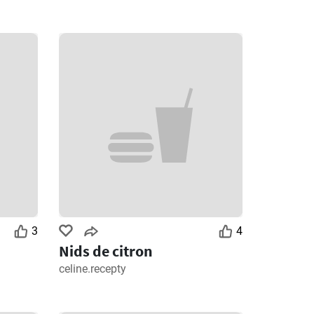
3
4
Nids de citron
celine.recepty