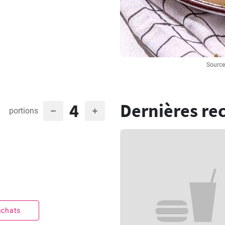
Sourc
4
Dernières re
portions
 achats