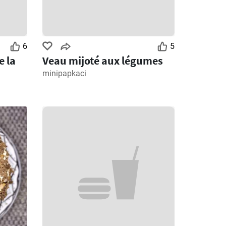
6
5
e la
Veau mijoté aux légumes
minipapkaci