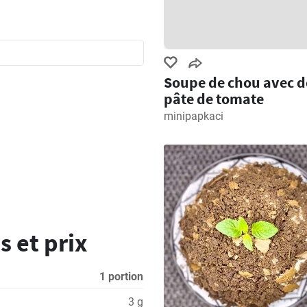
Soupe de chou avec d
pâte de tomate
minipapkaci
s et prix
1 portion
3 g