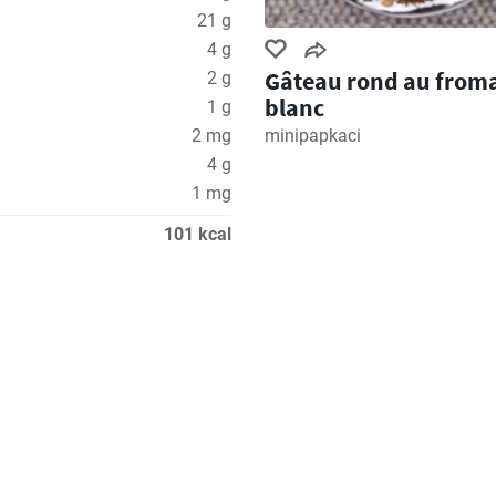
21 g
4 g
Gâteau rond au from
2 g
blanc
1 g
2 mg
minipapkaci
4 g
1 mg
101 kcal