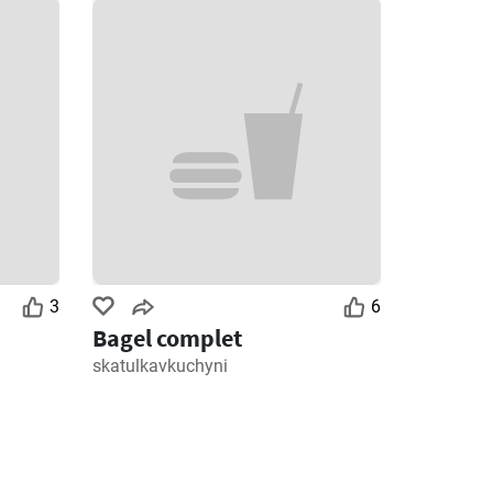
3
6
Bagel complet
skatulkavkuchyni