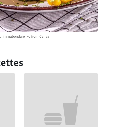
e: rimmabondarenko from Canva
cettes