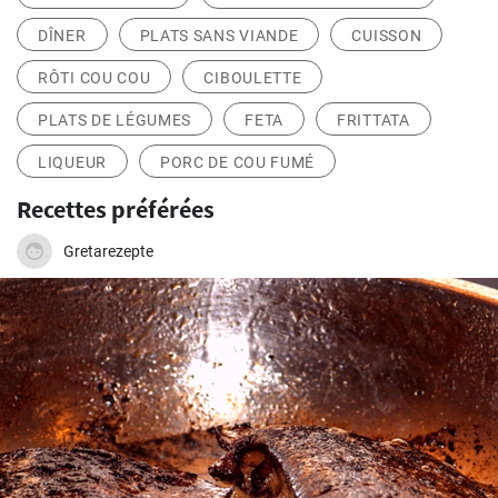
DÎNER
PLATS SANS VIANDE
CUISSON
RÔTI COU COU
CIBOULETTE
PLATS DE LÉGUMES
FETA
FRITTATA
LIQUEUR
PORC DE COU FUMÉ
Recettes préférées
Gretarezepte