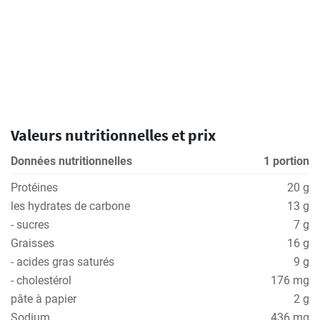
Valeurs nutritionnelles et prix
Données nutritionnelles
1 portion
Protéines
20 g
les hydrates de carbone
13 g
- sucres
7 g
Graisses
16 g
- acides gras saturés
9 g
- cholestérol
176 mg
pâte à papier
2 g
Sodium
436 mg