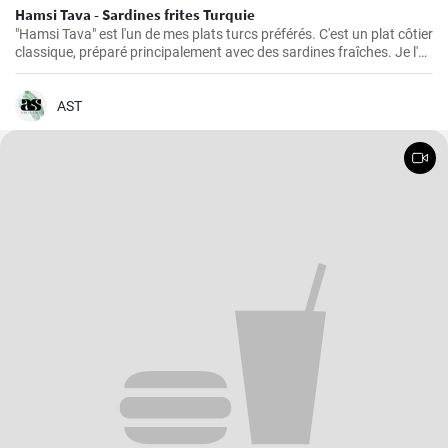
Hamsi Tava - Sardines frites Turquie
"Hamsi Tava" est l'un de mes plats turcs préférés. C'est un plat côtier
classique, préparé principalement avec des sardines fraîches. Je l'ai
découvert pour la première fois lors de mon voyage sur la côte de la
mer Noire en Turquie et j'ai été impressionné par sa simplicité et son
goût délicieux. Les sardines sont tournées dans de la semoule de
AST
maïs et frites jusqu'à ce qu'elles soient croustillantes.