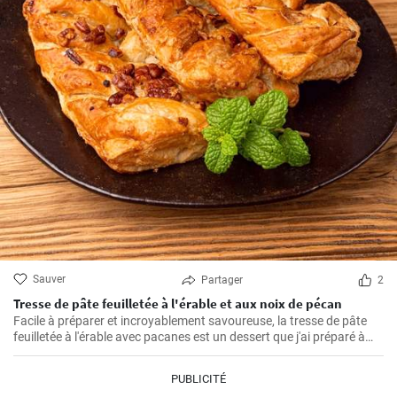
Sauver
Partager
2
Tresse de pâte feuilletée à l'érable et aux noix de pécan
Facile à préparer et incroyablement savoureuse, la tresse de pâte
feuilletée à l'érable avec pacanes est un dessert que j'ai préparé à
maintes reprises pour mes proches. Parfumée de caramel, la saveur
amère des pacanes et la légèreté de la pâte feuilletée font qu'il est
PUBLICITÉ
difficile d'y résister.