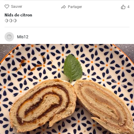
Sauver
Partager
4
Nids de citron
🍋🍋🍋
Mis12