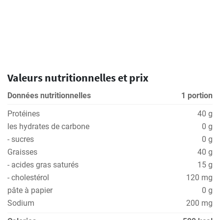
Valeurs nutritionnelles et prix
Données nutritionnelles
1 portion
Protéines
40 g
les hydrates de carbone
0 g
- sucres
0 g
Graisses
40 g
- acides gras saturés
15 g
- cholestérol
120 mg
pâte à papier
0 g
Sodium
200 mg