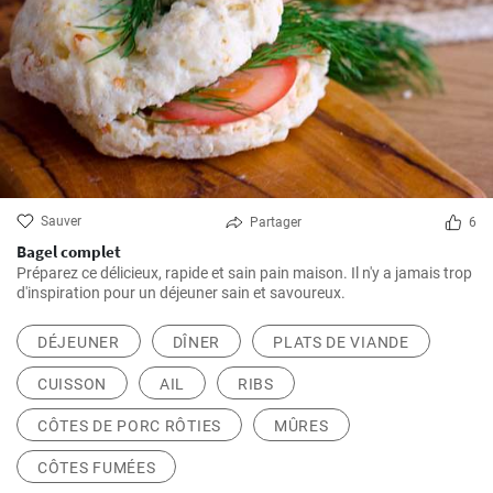
Sauver
Partager
6
Bagel complet
Préparez ce délicieux, rapide et sain pain maison. Il n'y a jamais trop
d'inspiration pour un déjeuner sain et savoureux.
DÉJEUNER
DÎNER
PLATS DE VIANDE
CUISSON
AIL
RIBS
CÔTES DE PORC RÔTIES
MÛRES
CÔTES FUMÉES