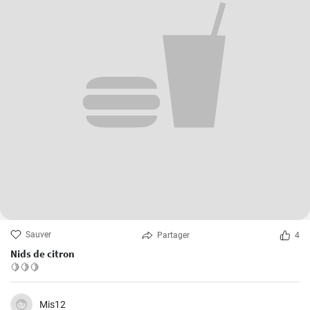
Sauver
Partager
4
Nids de citron
🍋🍋🍋
Mis12