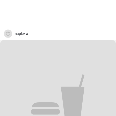
napiekla