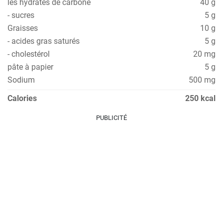
les hydrates de carbone
40 g
- sucres
5 g
Graisses
10 g
- acides gras saturés
5 g
- cholestérol
20 mg
pâte à papier
5 g
Sodium
500 mg
Calories
250 kcal
PUBLICITÉ