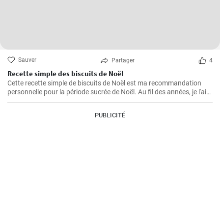
Sauver
Partager
4
Recette simple des biscuits de Noël
Cette recette simple de biscuits de Noël est ma recommandation
personnelle pour la période sucrée de Noël. Au fil des années, je l'ai
préparée à plusieurs reprises dans ma propre cuisine et elle s'est
avérée être une favorite absolue - pour moi et pour tous ceux qui ont
PUBLICITÉ
eu le plaisir de l'essayer. Les ingrédients sont faciles à trouver et la
manipulation est à la portée de tous, même des débutants en
pâtisserie.