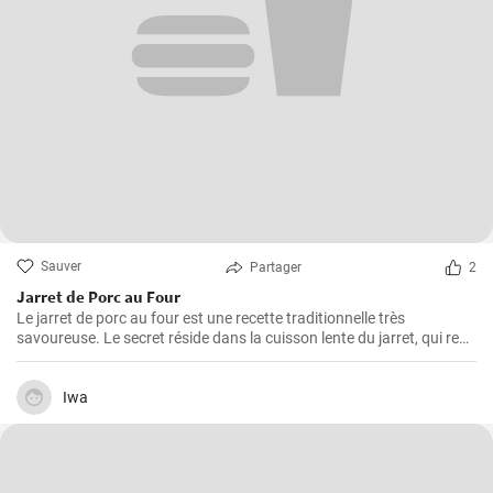
Sauver
Partager
2
Jarret de Porc au Four
Le jarret de porc au four est une recette traditionnelle très
savoureuse. Le secret réside dans la cuisson lente du jarret, qui rend
la viande juteuse et fondante en bouche. Suivez cette démarche
étape par étape pour obtenir un plat plein de saveur.
Iwa