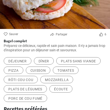
Sauver
Partager
6
Bagel complet
Préparez ce délicieux, rapide et sain pain maison. Il n'y a jamais trop
d'inspiration pour un déjeuner sain et savoureux.
DÉJEUNER
DÎNER
PLATS SANS VIANDE
PIZZA
CUISSON
TOMATES
RÔTI COU COU
MOZZARELLA
PLATS DE LÉGUMES
ÉCOUTE
PORC DE COU FUMÉ
Recettes préférées