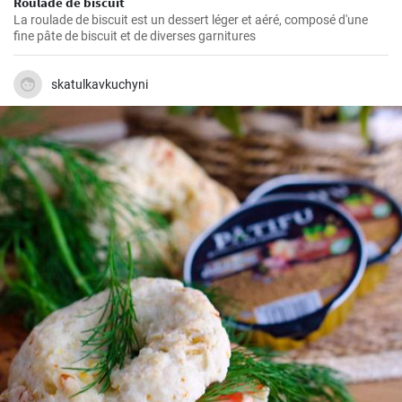
Roulade de biscuit
La roulade de biscuit est un dessert léger et aéré, composé d'une
fine pâte de biscuit et de diverses garnitures
skatulkavkuchyni