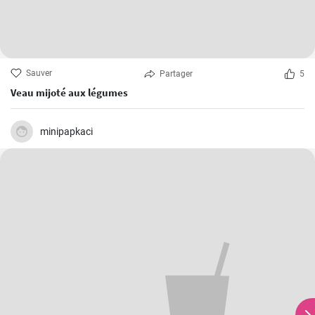
Sauver
Partager
5
Veau mijoté aux légumes
minipapkaci