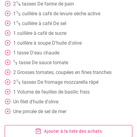
1
2
tasses
De farine de pain
⁄
4
1
1
cuillère à café
de levure sèche active
⁄
2
1
1
cuillère à café
De sel
⁄
2
1
cuillère à café
de sucre
1
cuillère à soupe
D'huile d'olive
1
tasse
D'eau chaude
1
tasse
De sauce tomate
⁄
2
2
Grosses tomates, coupées en fines tranches
1
2
tasses
De fromage mozzarella râpé
⁄
2
1
Volume
de feuilles de basilic frais
Un filet d'huile d'olive
Une pincée de sel de mer
Ajouter à la liste des achats