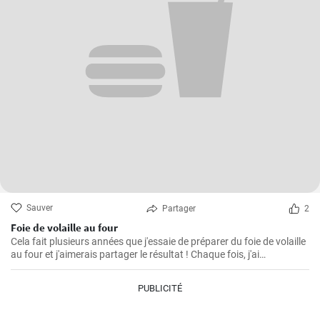
Sauver
Partager
2
Foie de volaille au four
Cela fait plusieurs années que j'essaie de préparer du foie de volaille
au four et j'aimerais partager le résultat ! Chaque fois, j'ai
légèrement modifié la recette jusqu'à ce que je parvienne à cette
recherche parfaitement friable, croustillante et savoureuse.
PUBLICITÉ