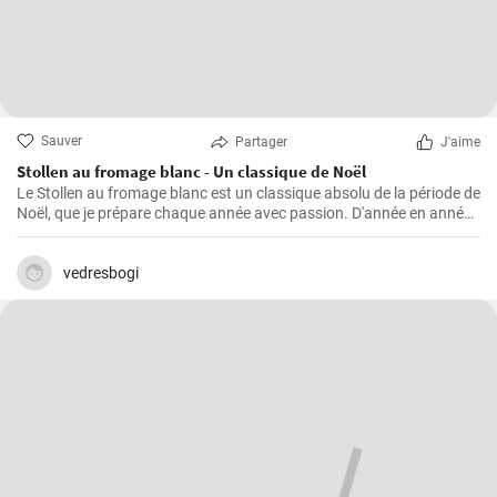
Sauver
Partager
J'aime
Stollen au fromage blanc - Un classique de Noël
Le Stollen au fromage blanc est un classique absolu de la période de
Noël, que je prépare chaque année avec passion. D'année en année,
j'ai perfectionné la recette et appris quelques trucs et astuces que
j'aimerais partager avec vous. Le Stollen est incroyablement
moelleux et aromatique, et accompagne parfaitement une tasse de
vedresbogi
thé ou de café chaud par une froide journée d'hiver. Ce n'est pas la
pâtisserie la plus facile à réaliser, mais croyez-moi, l'effort en vaut la
peine.