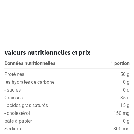
Valeurs nutritionnelles et prix
Données nutritionnelles
1 portion
Protéines
50 g
les hydrates de carbone
0 g
- sucres
0 g
Graisses
35 g
- acides gras saturés
15 g
- cholestérol
150 mg
pâte à papier
0 g
Sodium
800 mg