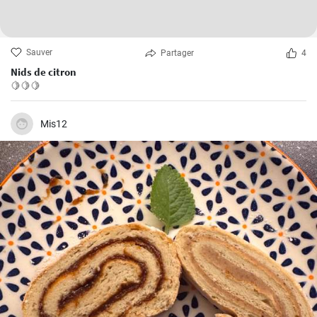
Sauver
Partager
4
Nids de citron
🍋🍋🍋
Mis12