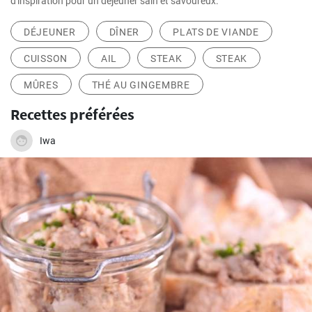
d'inspiration pour un déjeuner sain et savoureux.
DÉJEUNER
DÎNER
PLATS DE VIANDE
CUISSON
AIL
STEAK
STEAK
MÛRES
THÉ AU GINGEMBRE
Recettes préférées
Iwa