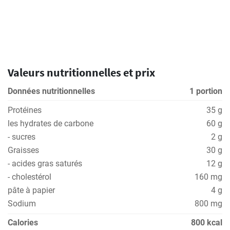
Valeurs nutritionnelles et prix
Données nutritionnelles
1 portion
Protéines
35 g
les hydrates de carbone
60 g
- sucres
2 g
Graisses
30 g
- acides gras saturés
12 g
- cholestérol
160 mg
pâte à papier
4 g
Sodium
800 mg
Calories
800 kcal