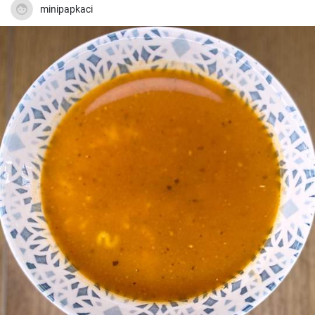
minipapkaci