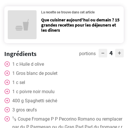
La recette se trouve dans cet article
Que cuisiner aujourd'hui ou demain ? 15
grandes recettes pour les déjeuners et
les dîners
4
Ingrédients
portions
1
c
Huile d olive
1
Gros blanc de poulet
1
c
sel
1
c
poivre noir moulu
400
g
Spaghetti séché
3
gros œufs
1
Coupe
Fromage P P Pecorino Romano ou remplacer
⁄
2
par du P Parmesan ou du Gran Pad Pad du fromage r r