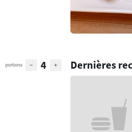
4
Dernières re
portions