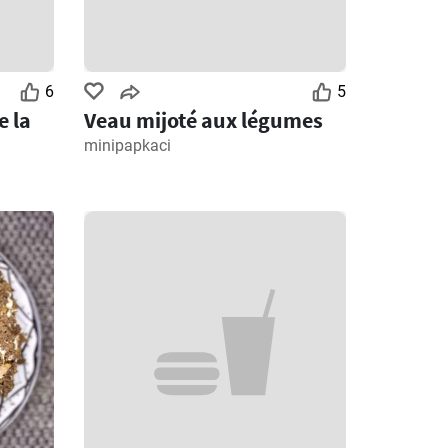
6
5
e la
Veau mijoté aux légumes
minipapkaci