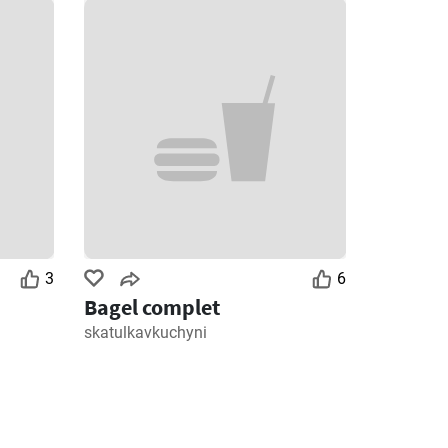
3
6
Bagel complet
skatulkavkuchyni