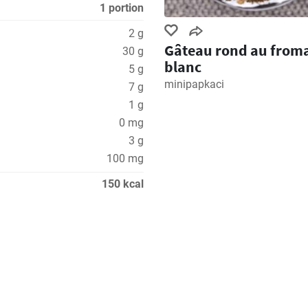
1 portion
2 g
Gâteau rond au from
30 g
blanc
5 g
minipapkaci
7 g
1 g
0 mg
3 g
100 mg
150 kcal