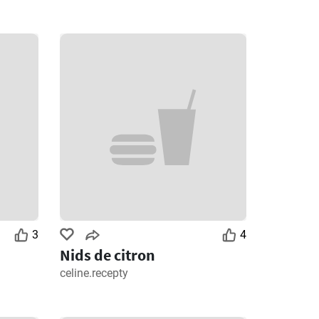
3
4
Nids de citron
celine.recepty